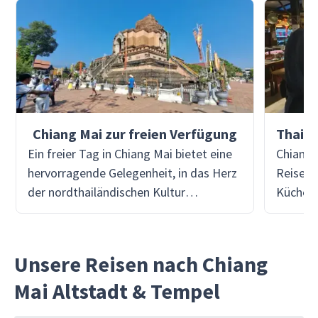
Chiang Mai zur freien Verfügung
Ein freier Tag in Chiang Mai bietet eine
Chiang 
hervorragende Gelegenheit, in das Herz
Reise i
der nordthailändischen Kultur
Küche, 
einzutauchen und eine perfekte
kräftig
Mischung aus Abenteuer, Entspannung
der Anl
und kultureller Erkundung zu erleben.
Leben e
Unsere Reisen nach Chiang
Chiang Mai steht mit seiner
praktis
Mai Altstadt & Tempel
entspannten Atmosphäre in starkem
der tra
Kontrast zum hektischen Treiben in
inmitte