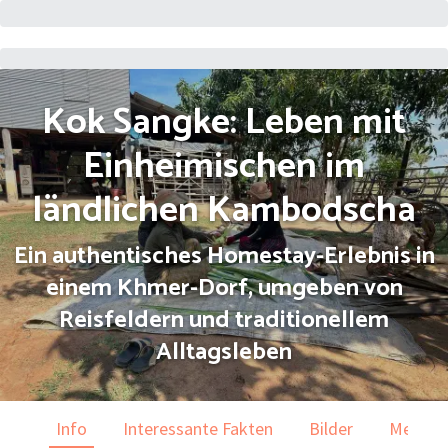
Kok Sangke: Leben mit
Einheimischen im
ländlichen Kambodscha
Ein authentisches Homestay-Erlebnis in
einem Khmer-Dorf, umgeben von
Reisfeldern und traditionellem
Alltagsleben
Info
Interessante Fakten
Bilder
Menülei