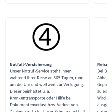
Notfall-Versicherung
Reiseg
Unser Notruf-Service steht Ihnen
Bei Bes
während Ihrer Reise an 365 Tagen, rund
Abhand
um die Uhr und weltweit zur Verfügung.
Gepäcks
Dieser beinhaltet u. a.
zu eine
Krankentransporte oder Hilfe bei
Wird da
Dokumentenverlust bzw. Verlust von
ausgelie
Zahlungsmitteln. Unser Schutzengel hilft
notwend