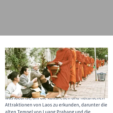
Laos ist ein Land, das das ganze Jahr über
besucht werden kann und zu jeder Jahreszeit
einzigartige Erlebnisse bietet. Die beliebteste
Reisezeit ist die
Trockenzeit
, die von
November
bis Anfang April
dauert. In diesen Monaten ist
das Wetter in der Regel sonnig und angenehm,
was ideal ist, um die kulturellen und natürlichen
Attraktionen von Laos zu erkunden, darunter die
alten Tempel von Luang Prabang und die