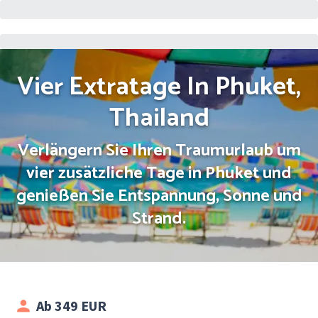
Vier Extratage In Phuket,
Thailand
Verlängern Sie Ihren Traumurlaub um
vier zusätzliche Tage in Phuket und
genießen Sie Entspannung, Sonne und
Strand.
Ab 349 EUR