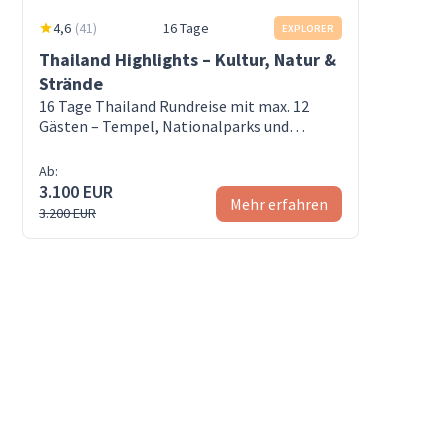
4,6
(
41
)
16 Tage
EXPLORER
Thailand Highlights – Kultur, Natur &
Strände
16 Tage Thailand Rundreise mit max. 12
Gästen – Tempel, Nationalparks und
Trauminseln
Ab:
3.100 EUR
Mehr erfahren
3.200 EUR