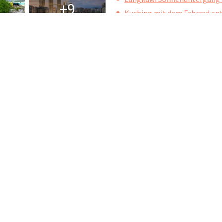
+9
Kuching mit dem Fahrrad en
Ab:
4.100 EUR
4.200 EUR