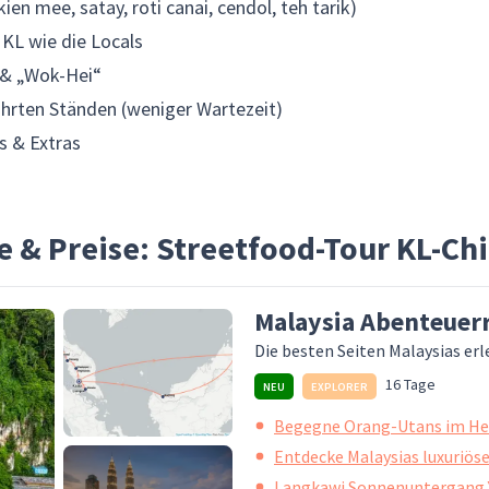
en mee, satay, roti canai, cendol, teh tarik)
KL wie die Locals
 & „Wok-Hei“
hrten Ständen (weniger Wartezeit)
s & Extras
 & Preise: Streetfood-Tour KL-C
Malaysia Abenteuerr
Die besten Seiten Malaysias erl
16 Tage
NEU
EXPLORER
Begegne Orang-Utans im He
Entdecke Malaysias luxuriös
Langkawi Sonnenuntergang Y