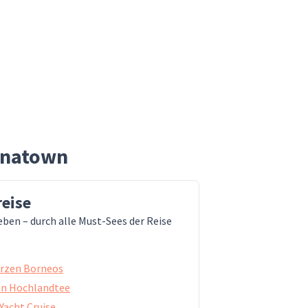
hinatown
eise
eben – durch alle Must-Sees der Reise
rzen Borneos
en Hochlandtee
acht Cruise