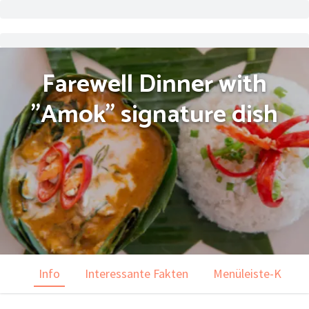
Farewell Dinner with
"Amok" signature dish
Info
Interessante Fakten
Menüleiste-Karten