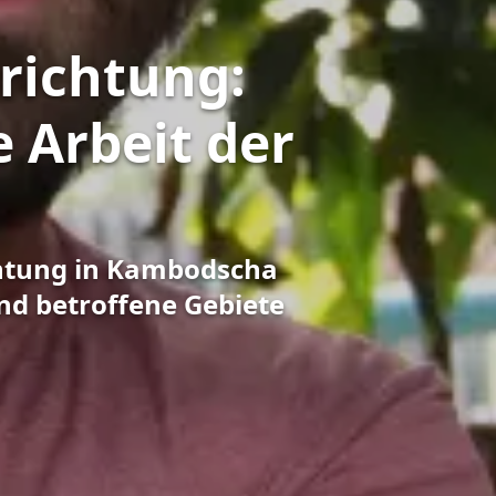
richtung:
e Arbeit der
ichtung in Kambodscha
nd betroffene Gebiete