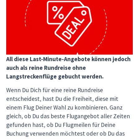
Bei allen unten aufgeführten Last-Minute-
Angeboten handelt es sich um Pauschalreisen.
Diese Pakete beinhalten die Tour und die
Langstreckenflüge ab Europa. Das macht die
Sache für Dich so einfach und unkompliziert wie
möglich.
All diese Last-Minute-Angebote können jedoch
auch als reine Rundreise ohne
Langstreckenflüge gebucht werden.
Wenn Du Dich für eine reine Rundreise
entscheidest, hast Du die Freiheit, diese mit
einem Flug Deiner Wahl zu kombinieren. Ganz
gleich, ob Du das beste Flugangebot aller Zeiten
gefunden hast, ob Du Flugmeilen für Deine
Buchung verwenden möchtest oder ob Du das