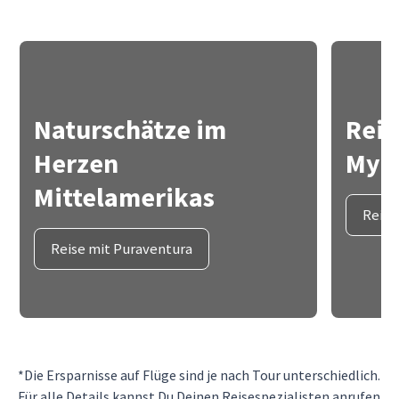
Naturschätze im
Reis
Herzen
Myth
Mittelamerikas
Reise
Reise mit Puraventura
*Die Ersparnisse auf Flüge sind je nach Tour unterschiedlich.
Für alle Details kannst Du Deinen Reisespezialisten anrufen