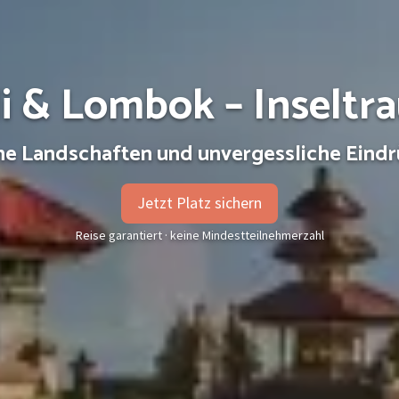
li & Lombok – Inseltr
ne Landschaften und unvergessliche Eindrü
Jetzt Platz sichern
Reise garantiert · keine Mindestteilnehmerzahl