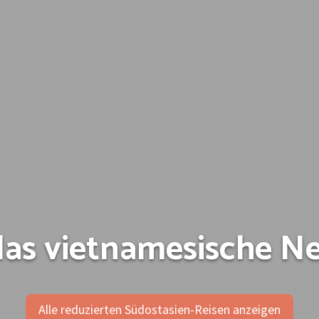
das vietnamesische N
Alle reduzierten Südostasien-Reisen anzeigen