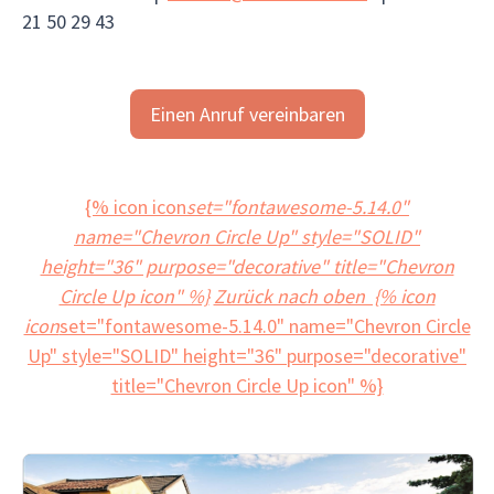
21 50 29 43
Einen Anruf vereinbaren
{% icon icon
set="fontawesome-5.14.0"
name="Chevron Circle Up" style="SOLID"
height="36" purpose="decorative" title="Chevron
Circle Up icon" %}
Zurück nach oben {% icon
icon
set="fontawesome-5.14.0" name="Chevron Circle
Up" style="SOLID" height="36" purpose="decorative"
title="Chevron Circle Up icon" %}