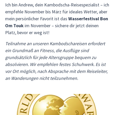
berücksi
Ich bin Andrew, dein Kambodscha-Reisespezialist – ich
höchstem Nivea
empfehle November bis März für ideales Wetter, aber
wunderb
mein persönlicher Favorit ist das
Wasserfestival Bon
durften
Om Touk
im November – sichere dir jetzt deinen
Sehensw
Platz, bevor er weg ist!
und der
Prohm n
Teilnahme an unseren Kambodschareisen erfordert
Reise wi
ein Grundmaß an Fitness, die Ausflüge sind
waren di
grundsätzlich für jede Altersgruppe bequem zu
klassisc
im Temp
absolvieren. Wir empfehlen festes Schuhwerk. Es ist
rasante
vor Ort möglich, nach Absprache mit dem Reiseleiter,
mit dem
an Wanderungen nicht teilzunehmen.
einheimi
Gruppe 
Mittages
kambods
Kambodscha gewinnt die
In einig
Einheim