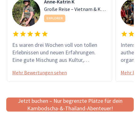
Anne-Katrin K
Große Reise – Vietnam & Kambodscha
EXPLORER
Es waren drei Wochen voll von tollen
Intensi
Erlebnissen und neuen Erfahrungen.
authenti
Eine gute Mischung aus Kultur,
organisiert Unsere Rundr
Aktivitäten und Zeit zum Entspannen.
Kambods
Mehr Bewertungen sehen
Mehr Be
Unsere Reiseleiter haben sich große
echtes H
Mühe gegeben, um uns die Menschen,
lange in
das Land und die Geschichte von
waren e
Vietnam und Kambodscha näher zu
wurden 
Jetzt buchen – Nur begrenzte Plätze für dein
bringen.
Reiselei
Kambodscha-&-Thailand-Abenteuer!
zuverläs
haben s
gekümme
und uns