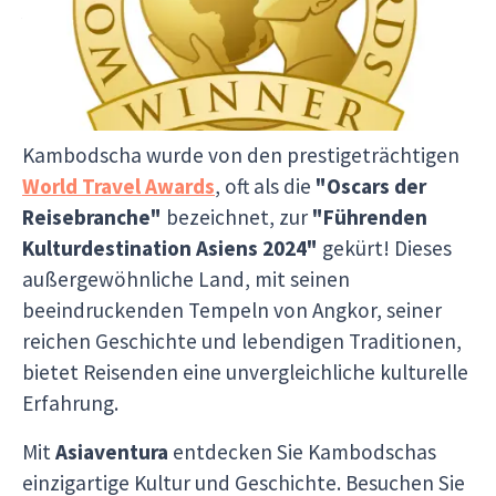
Auszeichnung als führende
und so e
das kam
Kulturdestination Asiens
gewinnen. Auch die Vielf
Fortbew
2024!
begeist
die Str
Kambodscha wurde von den prestigeträchtigen
eine Ins
World Travel Awards
, oft als die
"Oscars der
Fluss – 
Reisebranche"
bezeichnet, zur
"Führenden
So habe
Kulturdestination Asiens 2024"
gekürt! Dieses
unterschi
außergewöhnliche Land, mit seinen
Unterkün
beeindruckenden Tempeln von Angkor, seiner
die Reis
Hotels m
reichen Geschichte und lebendigen Traditionen,
Unterkün
bietet Reisenden eine unvergleichliche kulturelle
herzlic
Erfahrung.
Mischun
gemacht. Wir können diese Rei
Mit
Asiaventura
entdecken Sie Kambodschas
Asiaven
einzigartige Kultur und Geschichte. Besuchen Sie
weiterem