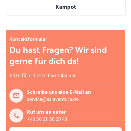
Kampot
Kontaktformular
Du hast Fragen? Wir sind
gerne für dich da!
Bitte fülle dieses Formular aus.
Schreibe uns eine E-Mail an
service@asiaventura.de
Ruf uns an unter
+49 30 21 50 29 43