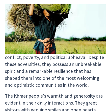
##The Remarkable Khmer People
While Cambodia is home to the magnificent
Angkor Wat, often referred to as the eighth
wonder of the world, the true gem of the
country is its people. The Khmer people have
endured a challenging history marked by years of
conflict, poverty, and political upheaval. Despite
these adversities, they possess an unbreakable
spirit and a remarkable resilience that has
shaped them into one of the most welcoming
and optimistic communities in the world.
The Khmer people's warmth and generosity are
evident in their daily interactions. They greet
visitors with genuine smiles and open hearts,