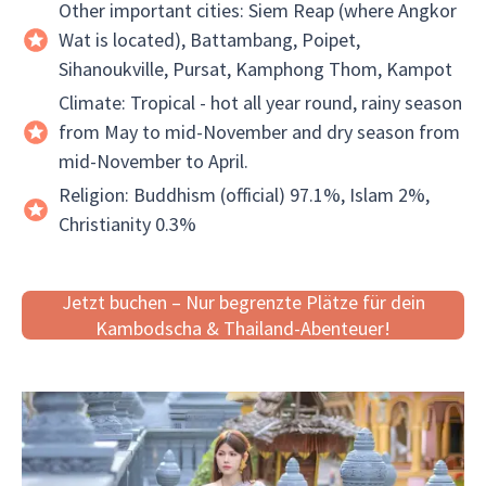
Other important cities: Siem Reap (where Angkor
Wat is located), Battambang, Poipet,
Sihanoukville, Pursat, Kamphong Thom, Kampot
Climate: Tropical - hot all year round, rainy season
from May to mid-November and dry season from
mid-November to April.
Religion: Buddhism (official) 97.1%, Islam 2%,
Christianity 0.3%
Jetzt buchen – Nur begrenzte Plätze für dein
Kambodscha & Thailand-Abenteuer!
##A Brief History of Cambodia:
From a challenging past to a hopeful future,